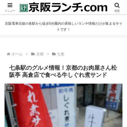
メニュー
検索
京阪電車沿線の各駅から徒歩5分圏内の美味しいランチ情報だけが集まるサイ
トです！
ホーム
京都
七条
七条駅のグルメ情報！京都のお肉屋さん松
阪亭 高倉店で食べる牛しぐれ煮サンド
七条