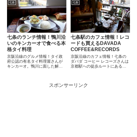
七条
七条
七条駅のお店をギュッとまとめ
ページのまとめページです！大
て紹介！ 記事末尾にはメー...
阪、京都、滋賀など、関西方面
の旅行や出張、沿線ぶらり歩き
のランチ情報にぜひお役立てく
ださい。
七条のランチ情報！鴨川沿
七条駅のカフェ情報！レコ
いのキンカーオで食べる本
ードも買えるDAVADA
格タイ料理
COFFEE&RECORDS
京阪沿線のグルメ情報！タイ政
京阪沿線のカフェ情報！七条の
府公認の有名タイ料理屋さんが
ダバダ コーヒー レコーズさんは
キンカーオ。鴨川に面した解放
京都駅への徒歩ルートにあるカ
感あるお店で本格的なタイ料理
フェ。アメリカンビンテージな
が食べられます。具沢山のグリ
店内ではレコードがズラリ。ハ
ーンカレーをメインとしたラン
ンドドリップのコーヒーと一緒
スポンサーリンク
チのセットメニューなどがオス
にレコード販売もある貴重なお
スメです。
店です