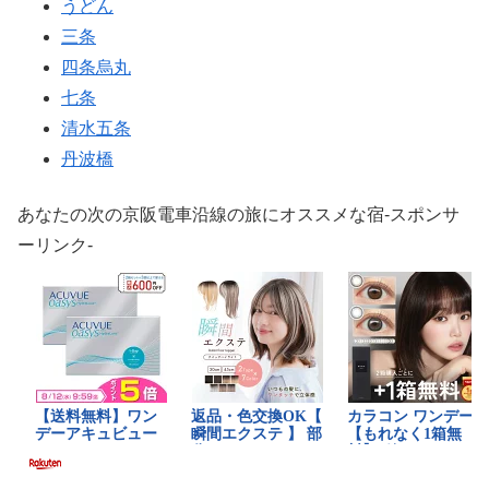
うどん
三条
四条烏丸
七条
清水五条
丹波橋
あなたの次の京阪電車沿線の旅にオススメな宿-スポンサ
ーリンク-