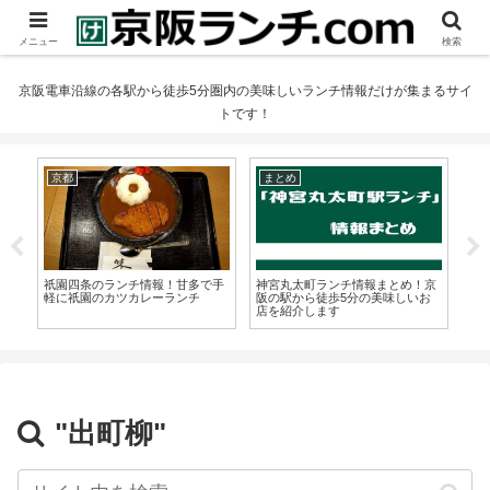
メニュー
検索
京阪電車沿線の各駅から徒歩5分圏内の美味しいランチ情報だけが集まるサイ
トです！
京都
まとめ
祇
祇園四条のランチ情報！甘多で手
神宮丸太町ランチ情報まとめ！京
祇
芝川
軽に祇園のカツカレーランチ
阪の駅から徒歩5分の美味しいお
門 
料
店を紹介します
ぎ
"出町柳"