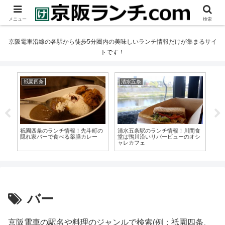
メニュー
検索
京阪電車沿線の各駅から徒歩5分圏内の美味しいランチ情報だけが集まるサイ
トです！
祇園四条
清水五条
丹
肉
祇園四条のランチ情報！先斗町の
清水五条駅のランチ情報！川間食
丹
牛し
隠れ家バーで食べる薬膳カレー
堂は鴨川沿いリバービューのオシ
ぐの
ャレカフェ
バー
京阪電車の駅名や料理のジャンルで検索(例：祇園四条、