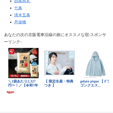
四条烏丸
七条
清水五条
丹波橋
あなたの次の京阪電車沿線の旅にオススメな宿-スポンサ
ーリンク-