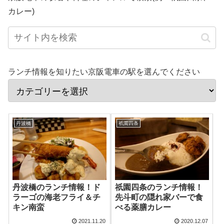
カレー)
ランチ情報を知りたい京阪電車の駅を選んでください
丹波橋
祇園四条
丹波橋のランチ情報！ド
祇園四条のランチ情報！
ラーゴの海老フライ＆チ
先斗町の隠れ家バーで食
キン南蛮
べる薬膳カレー
2021.11.20
2020.12.07